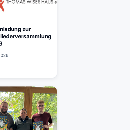
inladung zur
gliederversammlung
6
2026