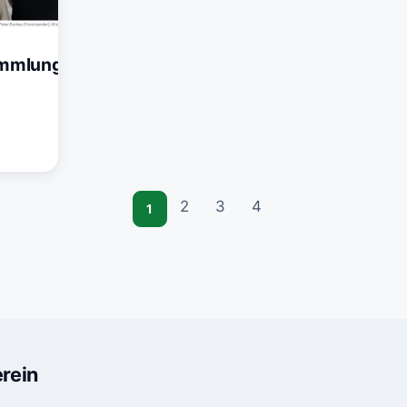
ammlung
2
3
4
1
rein